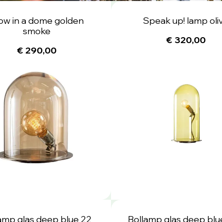
ow in a dome golden
Speak up! lamp oli
smoke
€ 320,00
€ 290,00
amp glas deep blue 22
Bollamp glas deep blu