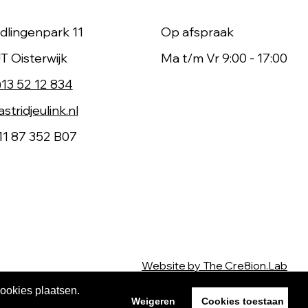
dlingenpark 11
Op afspraak
T Oisterwijk
Ma t/m Vr 9:00 - 17:00
)13 52 12 834
stridjeulink.nl
11 87 352 B07
Website by The Cre8ion.Lab
cookies plaatsen.
Weigeren
Cookies toestaan