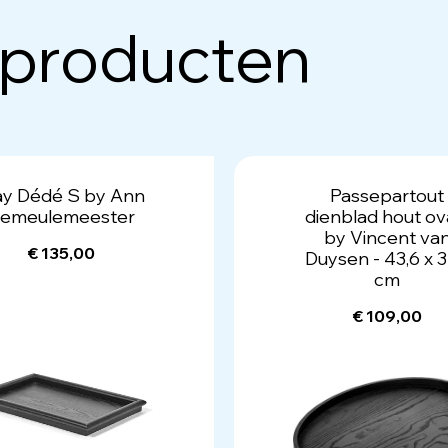
 producten
ay Dédé S by Ann
Passepartout
emeulemeester
dienblad hout ov
by Vincent va
€ 135,00
Duysen - 43,6 x 3
cm
€ 109,00