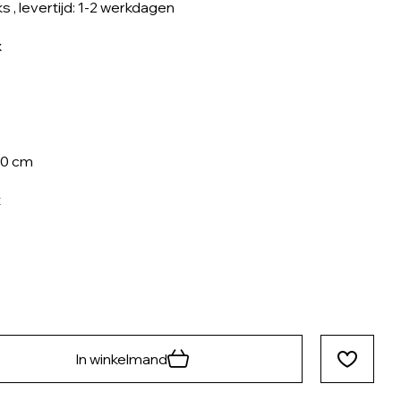
ks
, levertijd: 1-2 werkdagen
x
20 cm
t
In winkelmand