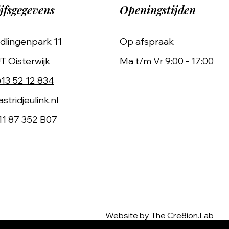
jfsgegevens
Openingstijden
dlingenpark 11
Op afspraak
T Oisterwijk
Ma t/m Vr 9:00 - 17:00
)13 52 12 834
stridjeulink.nl
11 87 352 B07
Website by The Cre8ion.Lab