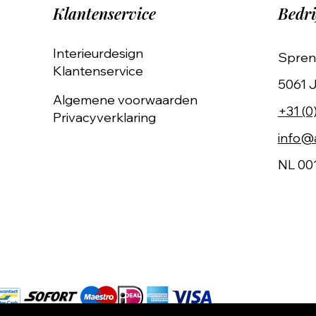
Klantenservice
Bedri
Interieurdesign
Spren
Klantenservice
5061 J
Algemene voorwaarden
+31 (0
Privacyverklaring
info@a
NL 00