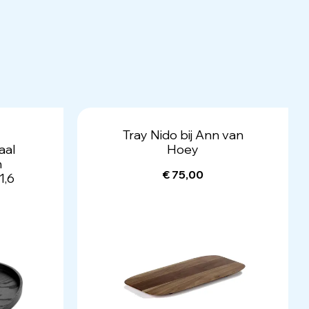
Tray Nido bij Ann van
aal
Hoey
n
€ 75,00
1,6