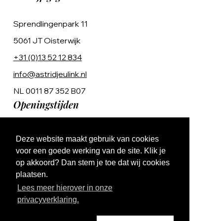
Sprendlingenpark 11
5061 JT Oisterwijk
+31 (0)13 52 12 834
info@astridjeulink.nl
NL 0011 87 352 B07
Openingstijden
Op afspraak
Deze website maakt gebruik van cookies
Ma t/m Vr 9:00 - 17:00
voor een goede werking van de site. Klik je
op akkoord? Dan stem je toe dat wij cookies
plaatsen.
Lees meer hierover in onze
privacyverklaring.
Website by The Cre8ion.Lab