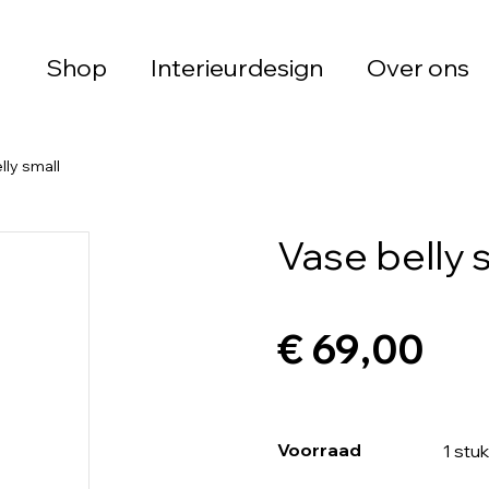
Shop
Interieurdesign
Over ons
lly small
Vase belly 
€ 69,00
Voorraad
1 stuk