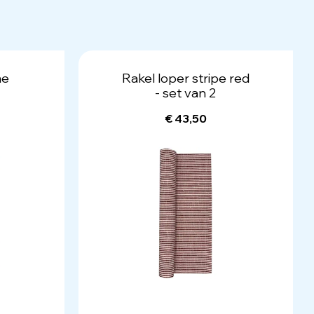
me
Rakel loper stripe red
- set van 2
€ 43,50