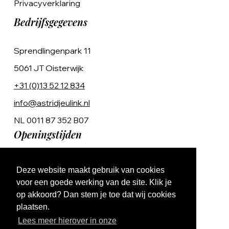
Privacyverklaring
Bedrijfsgegevens
Sprendlingenpark 11
5061 JT Oisterwijk
+31 (0)13 52 12 834
info@astridjeulink.nl
NL 0011 87 352 B07
Openingstijden
Op afspraak
Deze website maakt gebruik van cookies
Ma t/m Vr 9:00 - 17:00
voor een goede werking van de site. Klik je
op akkoord? Dan stem je toe dat wij cookies
plaatsen.
Lees meer hierover in onze