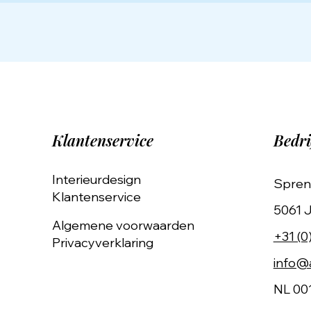
Klantenservice
Bedri
Interieurdesign
Spren
Klantenservice
5061 J
Algemene voorwaarden
+31 (0
Privacyverklaring
info@a
NL 00