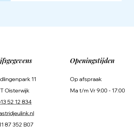
jfsgegevens
Openingstijden
dlingenpark 11
Op afspraak
T Oisterwijk
Ma t/m Vr 9:00 - 17:00
)13 52 12 834
stridjeulink.nl
11 87 352 B07