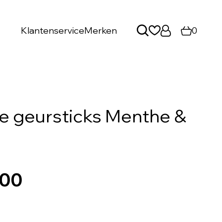
Klantenservice
Merken
0
e geursticks Menthe &
,00