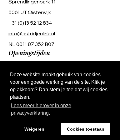
Sprendlingenpark 11
5061 JT Oisterwijk
+31 (0)13 52 12 834
info@astridjeulink.nl
NL 0011 87 352 B07
Openingstijden
Op afspraak
Deze website maakt gebruik van cookies
Ma t/m Vr 9:00 - 17:00
voor een goede werking van de site. Klik je
op akkoord? Dan stem je toe dat wij cookies
plaatsen.
Lees meer hierover in onze
privacyverklaring.
Website by The Cre8ion.Lab
Weigeren
Cookies toestaan