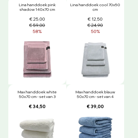
Lina handdoek pink
Lina handdoek cool 70x50
shadow 140x70 cm
cm
€ 25,00
€ 12,50
€ 59,00
€ 24,90
58%
50%
Max handdoek white
Max handdoek blauw
50x70 cm - set van 3
50x70 cm - set van 4
€ 34,50
€ 39,00