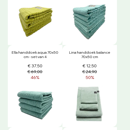
Ella handdoek aqua 70x50
Lina handdoek balance
cm - set van 4
70x50 cm
€ 37,50
€ 12,50
€ 69,00
€ 24,90
46%
50%