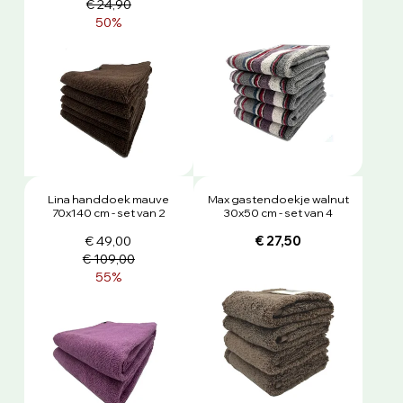
€ 24,90
50%
Lina handdoek mauve
Max gastendoekje walnut
70x140 cm - set van 2
30x50 cm - set van 4
€ 49,00
€ 27,50
€ 109,00
55%