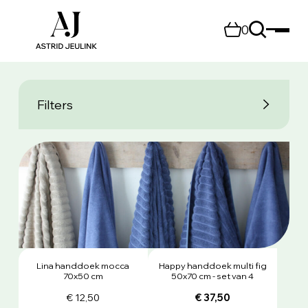
0
Filters
Lina handdoek mocca
Happy handdoek multi fig
70x50 cm
50x70 cm - set van 4
€ 12,50
€ 37,50