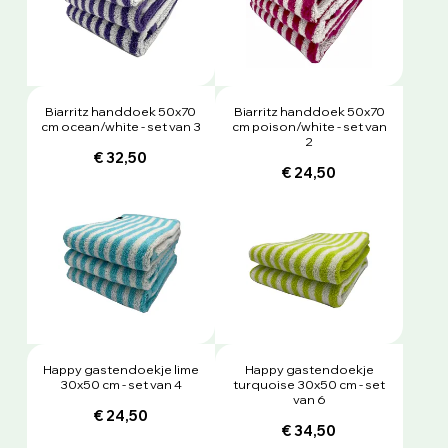
Biarritz handdoek 50x70
Biarritz handdoek 50x70
cm ocean/white - set van 3
cm poison/white - set van
2
€ 32,50
€ 24,50
Happy gastendoekje lime
Happy gastendoekje
30x50 cm - set van 4
turquoise 30x50 cm - set
van 6
€ 24,50
€ 34,50