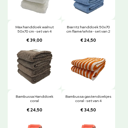
Max handdoek walnut
Biarritz handdoek 50x70
50x70 cm - set van 4
cm flame/white - set van 2
€ 39,00
€ 24,50
Bambussa Handdoek
Bambussa gastendoekjes
coral
coral - set van 4
€ 24,50
€ 34,50